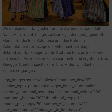
Wir danken den Ballgästen für diese wunderschöne Ball-
Nacht – in Tracht. Ein großer Dank gilt der Landjugend St.
Marein für die tolle Polonaise und den Kulmern
Schuhplattlern für fetzige die Mitternachtseinlage.
Gekrönt zur Ballkönigin wurde Stefanie Panzer. Sie konnte
die meisten Aufmerksamkeiten sammeln und ergattern.
Das
Rinegger Quintett
spielte zum Tanz – die Tanzfläche ist
keinem entgangen.
[ngg_images source=“galleries“ container_ids=“37″
display_type=“photocrati-nextgen_basic_thumbnails“
override_thumbnail_settings=“1″ thumbnail_width=“300″
thumbnail_height=“300″ thumbnail_crop=“1″
images_per_page=“50″ number_of_columns=“0″
ajax_pagination=“0″ show_all_in_lightbox=“0″