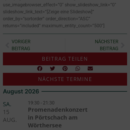
use_imagebrowser_effect=“0″ show_slideshow_link=“0″
slideshow_link_text=“[Zeige eine Slideshow]“
order_by=“sortorder“ order_direction=“ASC“
returns=“included“ maximum_entity_count=“500″]
VORIGER
NÄCHSTER
BEITRAG
BEITRAG
BEITRAG TEILEN
NÄCHSTE TERMINE
August 2026
SA.
19:30 - 21:30
Promenadenkonzert
15
in Pörtschach am
AUG.
Wörthersee