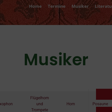
Home
Termine
Musiker
Literatu
Musiker
Flügelhorn
xophon
und
Horn
Posaune
Trompete