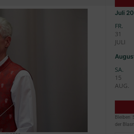
Juli 2
FR.
31
JULI
Augus
SA.
15
AUG.
Bleiben 
der Blas