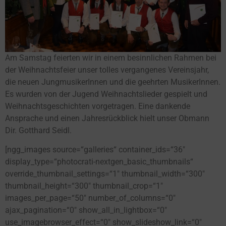
Am Samstag feierten wir in einem besinnlichen Rahmen bei
der Weihnachtsfeier unser tolles vergangenes Vereinsjahr,
die neuen JungmusikerInnen und die geehrten MusikerInnen.
Es wurden von der Jugend Weihnachtslieder gespielt und
Weihnachtsgeschichten vorgetragen. Eine dankende
Ansprache und einen Jahresrückblick hielt unser Obmann
Dir. Gotthard Seidl.
[ngg_images source=“galleries“ container_ids=“36″
display_type=“photocrati-nextgen_basic_thumbnails“
override_thumbnail_settings=“1″ thumbnail_width=“300″
thumbnail_height=“300″ thumbnail_crop=“1″
images_per_page=“50″ number_of_columns=“0″
ajax_pagination=“0″ show_all_in_lightbox=“0″
use_imagebrowser_effect=“0″ show_slideshow_link=“0″